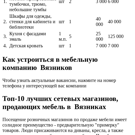
1.
шт
2
3 000
6 000
тумбочки, трюмо,
небольшие тумбы
Шкафы для одежды,
40
2.
стенки для кабинета и
шт
1
40 000
000
библиотеки
Кухня с фасадами
1
25
3.
5
125 000
эмаль
м.п.
000
4.
Детская кровать
шт
1
7 000
7 000
Как устроиться в мебельную
компанию Вязников
Чтобы узнать актуальные вакансии, нажмите на номер
телефона у интересующей вас компании
Топ-10 лучших сетевых магазинов,
продающих мебель в Вязниках
Посещение розничных магазинов по продаже мебели имеет
солидное преимущество - предварительную "примерку"
товаров. Люди присаживаются на диваны, кресла, а также