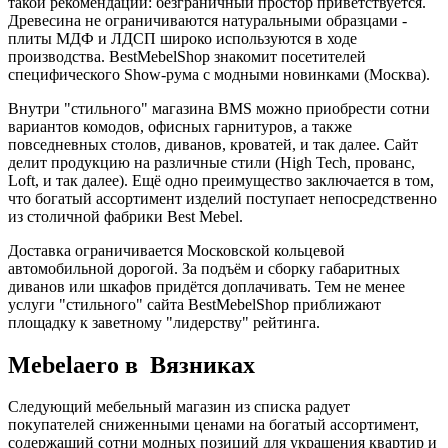
такой рекомендации: безграничный простор приветствуется.
Древесина не ограничиваются натуральными образцами -
плиты МДФ и ЛДСП широко используются в ходе
производства. BestMebelShop знакомит посетителей
специфического Show-рума с модными новинками (Москва).
Внутри "стильного" магазина BMS можно приобрести сотни
вариантов комодов, офисных гарнитуров, а также
повседневных столов, диванов, кроватей, и так далее. Сайт
делит продукцию на различные стили (High Tech, прованс,
Loft, и так далее). Ещё одно преимущество заключается в том,
что богатый ассортимент изделий поступает непосредственно
из столичной фабрики Best Mebel.
Доставка ограничивается Московской кольцевой
автомобильной дорогой. За подъём и сборку габаритных
диванов или шкафов придётся доплачивать. Тем не менее
услуги "стильного" сайта BestMebelShop приближают
площадку к заветному "лидерству" рейтинга.
Mebelaero в Вязниках
Следующий мебельный магазин из списка радует
покупателей сниженными ценами на богатый ассортимент,
содержащий сотни модных позиций для украшения квартир и