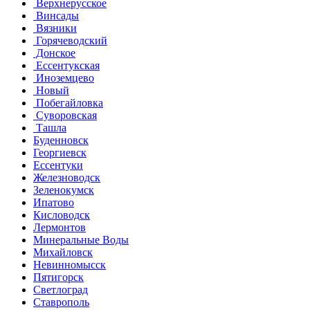
Верхнерусское
Винсады
Вязники
Горячеводский
Донское
Ессентукская
Иноземцево
Новый
Побегайловка
Суворовская
Ташла
Буденновск
Георгиевск
Ессентуки
Железноводск
Зеленокумск
Ипатово
Кисловодск
Лермонтов
Минеральные Воды
Михайловск
Невинномысск
Пятигорск
Светлоград
Ставрополь