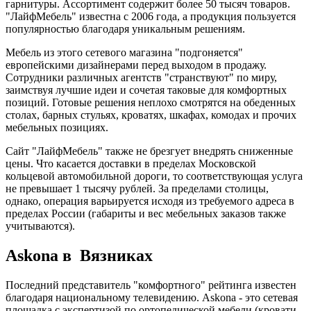
гарнитуры. Ассортимент содержит более 50 тысяч товаров.
"ЛайфМебель" известна с 2006 года, а продукция пользуется
популярностью благодаря уникальным решениям.
Мебель из этого сетевого магазина "подгоняется"
европейскими дизайнерами перед выходом в продажу.
Сотрудники различных агентств "странствуют" по миру,
заимствуя лучшие идеи и сочетая таковые для комфортных
позиций. Готовые решения неплохо смотрятся на обеденных
столах, барных стульях, кроватях, шкафах, комодах и прочих
мебельных позициях.
Сайт "ЛайфМебель" также не брезгует внедрять сниженные
цены. Что касается доставки в пределах Московской
кольцевой автомобильной дороги, то соответствующая услуга
не превышает 1 тысячу рублей. За пределами столицы,
однако, операция варьируется исходя из требуемого адреса в
пределах России (габариты и вес мебельных заказов также
учитываются).
Askona в Вязниках
Последний представитель "комфортного" рейтинга известен
благодаря национальному телевидению. Askona - это сетевая
площадка с экспертизой по ортопедической мебели (кровати,