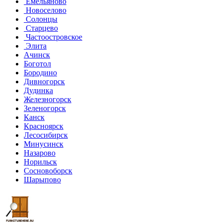
Емельяново
Новоселово
Солонцы
Старцево
Частоостровское
Элита
Ачинск
Боготол
Бородино
Дивногорск
Дудинка
Железногорск
Зеленогорск
Канск
Красноярск
Лесосибирск
Минусинск
Назарово
Норильск
Сосновоборск
Шарыпово