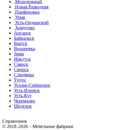
Молодежный
Новая Разводная
Парфеновка
Урик
Усть-Ордынский
Хомутово
Ангарск
Байкальск
Братск
Вихоревка
Зима
Иркутск
Саянск
Свирск
Слюдянка
Тулун
Усолье-Сибирское
Усть-Илимск
Усть-Кут
Черемхово
Шелехов
Справочник
© 2018–2026 – Мебельные фабрики